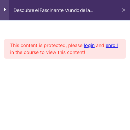
Descubre el Fascinante Mundo de la
Academia Esotérica
Piromancia Esotérica
Primeros pasos
Módulo 1
4
This content is protected, please
login
and
enroll
Módulo 2
4
in the course to view this content!
Descubre el Fascinante
01
Mundo de la Piromancia
02
Esotérica
03
04
Inicio
All Courses